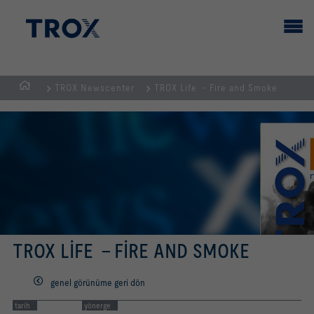
TROX Newscenter
TROX Life - Fire and Smoke
GİRİŞ
SAYFASI
TROX LIFE - FIRE AND SMOKE
genel görünüme geri dön
tarih
yönerge