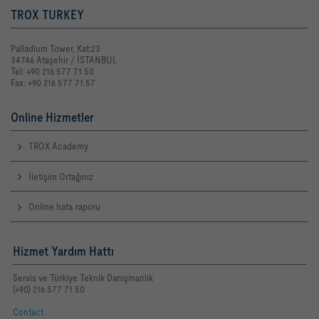
TROX TURKEY
Palladium Tower, Kat:23
34746 Ataşehir / İSTANBUL
Tel: +90 216 577 71 50
Fax: +90 216 577 71 57
Online Hizmetler
TROX Academy
İletişim Ortağınız
Online hata raporu
Hizmet Yardım Hattı
Servis ve Türkiye Teknik Danışmanlık
(+90) 216 577 71 50
Contact