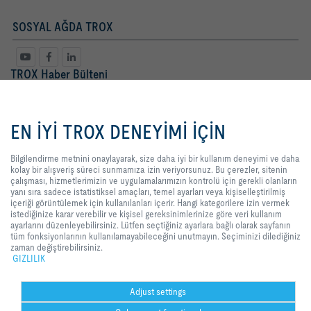
SOSYAL AĞDA TROX
TROX Haber Bülteni
Bayan
Bay
Bilgilendirme metnini onaylayarak,
size daha iyi bir kullanım deneyimi
EN İYİ TROX DENEYİMİ İÇİN
ve daha kolay bir alışveriş süreci
sunmamıza izin veriyorsunuz. Bu
çerezler, sitenin çalışması,
Bilgilendirme metnini onaylayarak, size daha iyi bir kullanım deneyimi ve daha
hizmetlerimizin ve
kolay bir alışveriş süreci sunmamıza izin veriyorsunuz. Bu çerezler, sitenin
uygulamalarımızın kontrolü için
çalışması, hizmetlerimizin ve uygulamalarımızın kontrolü için gerekli olanların
gerekli olanların yanı sıra sadece
yanı sıra sadece istatistiksel amaçları, temel ayarları veya kişiselleştirilmiş
istatistiksel amaçları, temel ayarları
içeriği görüntülemek için kullanılanları içerir. Hangi kategorilere izin vermek
veya kişiselleştirilmiş içeriği
istediğinize karar verebilir ve kişisel gereksinimlerinize göre veri kullanım
Yasal Terimler
kayıt
görüntülemek için kullanılanları
ayarlarını düzenleyebilirsiniz. Lütfen seçtiğiniz ayarlara bağlı olarak sayfanın
içerir. Hangi kategorilere izin
tüm fonksiyonlarının kullanılamayabileceğini unutmayın. Seçiminizi dilediğiniz
vermek istediğinize karar verebilir
zaman değiştirebilirsiniz.
ve kişisel gereksinimlerinize göre
GIZLILIK
GİRİŞ
İLETİŞİM
BASKI
Teslimat ve ödeme şartları
GIZLILIK
veri kullanım ayarlarını
düzenleyebilirsiniz. Lütfen
YASAL UYARI
2026 © TROX TURKEY
seçtiğiniz ayarlara bağlı olarak
Adjust settings
sayfanın tüm fonksiyonlarının