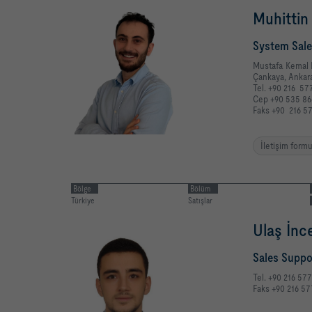
Muhittin
System Sale
Mustafa Kemal 
Çankaya, Anka
Tel. +90 216 57
Cep +90 535 86
Faks +90 216 5
İletişim form
Bölge
Bölüm
Türkiye
Satışlar
Ulaş İnc
Sales Suppo
Tel. +90 216 57
Faks +90 216 57