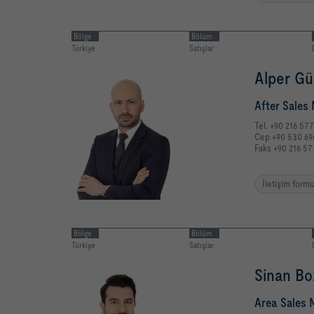
Bölge
Bölüm
Türkiye
Satışlar
Alper Gü
After Sales
Tel. +90 216 57
Cep +90 530 69
Faks +90 216 57
İletişim form
Bölge
Bölüm
Türkiye
Satışlar
Sinan Bo
Area Sales 