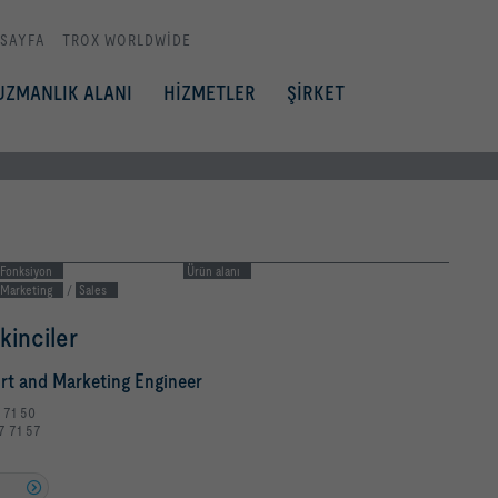
 SAYFA
TROX WORLDWIDE
UZMANLIK ALANI
HİZMETLER
ŞİRKET
Fonksiyon
Ürün alanı
Marketing
/
Sales
kinciler
rt and Marketing Engineer
7 71 50
7 71 57
u