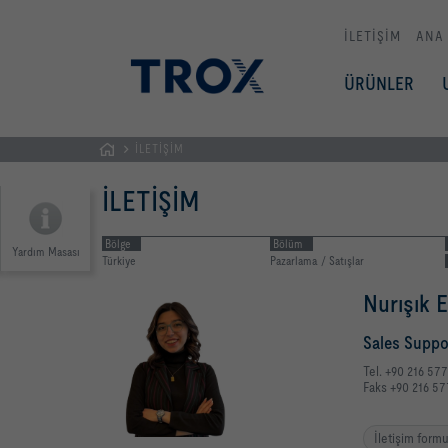
İLETİŞİM
ANA
ÜRÜNLER
İLETİŞİM
GİRİŞ
İLETİŞİM
SAYFASI
Bölge
Bölüm
Yardım Masası
Türkiye
Pazarlama / Satışlar
Nurışık E
Sales Suppo
Tel. +90 216 57
Faks +90 216 57
İletişim form