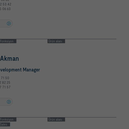
2 53 42
5 06 63
u
Fonksiyon
Ürün alanı
 Akman
evelopment Manager
7 71 50
2 82 25
7 71 57
u
Fonksiyon
Ürün alanı
Sales