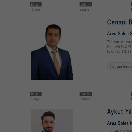
Bölge
Bölüm
Türkiye
Satışlar
Cenani B
Area Sales 
Tel. +90 312 28
Cep +90 543 97
Faks +90 312 28
İletişim form
Bölge
Bölüm
Türkiye
Satışlar
Aykut Yı
Area Sales 
Tel. +90 312 28