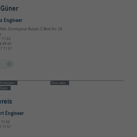
 Güner
s Engineer
Mah. Dumlupınar Bulvarı C Blok No: 28
ra
7 71 50
6 89 69
77 71 57
u
Fonksiyon
Ürün alanı
Sales
ereis
rt Engineer
7 71 50
7 71 57