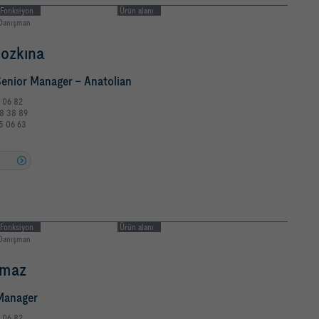
Fonksiyon
Ürün alanı
Danışman
ozkına
Senior Manager - Anatolian
5 06 82
8 38 89
5 06 63
u
Fonksiyon
Ürün alanı
Danışman
lmaz
Manager
5 06 82