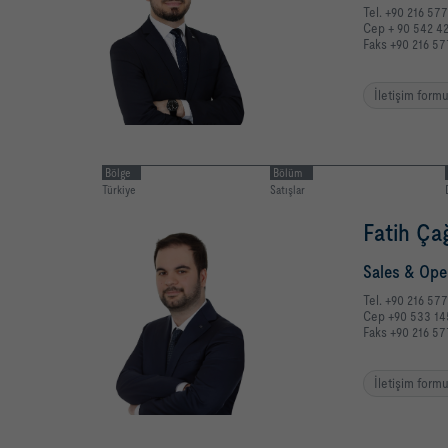
Tel. +90 216 57
Cep + 90 542 4
Faks +90 216 57
İletişim form
Bölge
Bölüm
Türkiye
Satışlar
Fatih Ça
Sales & Ope
Tel. +90 216 57
Cep +90 533 14
Faks +90 216 57
İletişim form