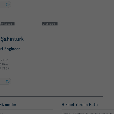
u
Fonksiyon
Ürün alanı
Şahintürk
rt Engineer
7 71 50
6 8967
7 71 57
u
Hizmetler
Hizmet Yardım Hattı