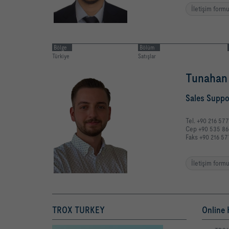
İletişim form
Bölge
Bölüm
Türkiye
Satışlar
Tunahan 
Sales Suppo
Tel. +90 216 57
Cep +90 535 86
Faks +90 216 57
İletişim form
TROX TURKEY
Online 