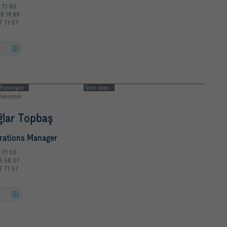
7 71 50
28 19 89
7 71 57
u
Fonksiyon
Ürün alanı
Danışman
ğlar Topbaş
rations Manager
7 71 50
5 58 37
7 71 57
u