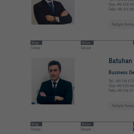
Cep +90 538 05
Faks +90 312 28
İletişim form
Bölge
Bölüm
Türkiye
Satışlar
Batuhan
Business D
Tel. +90 216 57
Cep +90 530 66
Faks +90 216 57
İletişim form
Bölge
Bölüm
Türkiye
Satışlar