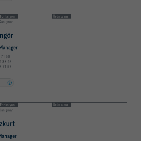
Fonksiyon
Ürün alanı
Danışman
ngör
 Manager
7 71 50
6 83 62
7 71 57
u
Fonksiyon
Ürün alanı
Danışman
zkurt
Manager