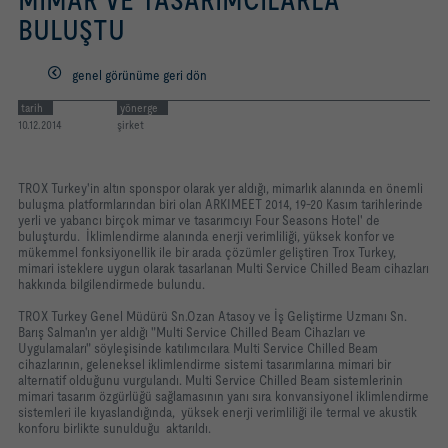
MIMAR VE TASARIMCILARLA
BULUŞTU
genel görünüme geri dön
tarih
yönerge
10.12.2014
şirket
TROX Turkey'in altın sponspor olarak yer aldığı, mimarlık alanında en önemli
buluşma platformlarından biri olan ARKIMEET 2014, 19-20 Kasım tarihlerinde
yerli ve yabancı birçok mimar ve tasarımcıyı Four Seasons Hotel' de
buluşturdu. İklimlendirme alanında enerji verimliliği, yüksek konfor ve
mükemmel fonksiyonellik ile bir arada çözümler geliştiren Trox Turkey,
mimari isteklere uygun olarak tasarlanan Multi Service Chilled Beam cihazları
hakkında bilgilendirmede bulundu.
TROX Turkey Genel Müdürü Sn.Ozan Atasoy ve İş Geliştirme Uzmanı Sn.
Barış Salman'ın yer aldığı "Multi Service Chilled Beam Cihazları ve
Uygulamaları" söyleşisinde katılımcılara Multi Service Chilled Beam
cihazlarının, geleneksel iklimlendirme sistemi tasarımlarına mimari bir
alternatif olduğunu vurgulandı. Multi Service Chilled Beam sistemlerinin
mimari tasarım özgürlüğü sağlamasının yanı sıra konvansiyonel iklimlendirme
sistemleri ile kıyaslandığında, yüksek enerji verimliliği ile termal ve akustik
konforu birlikte sunulduğu aktarıldı.