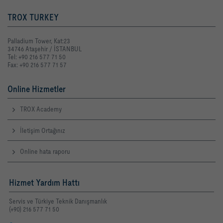
TROX TURKEY
Palladium Tower, Kat:23
34746 Ataşehir / İSTANBUL
Tel: +90 216 577 71 50
Fax: +90 216 577 71 57
Online Hizmetler
TROX Academy
İletişim Ortağınız
Online hata raporu
Hizmet Yardım Hattı
Servis ve Türkiye Teknik Danışmanlık
(+90) 216 577 71 50