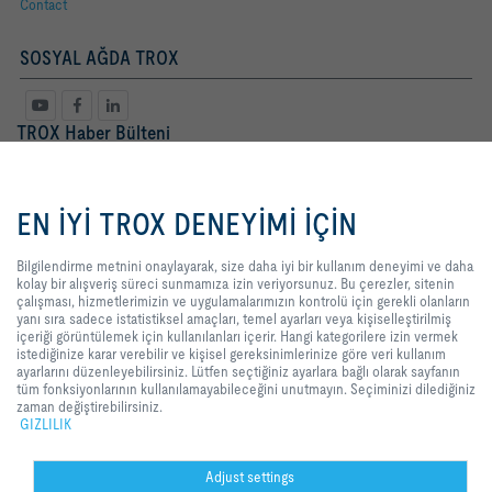
Contact
SOSYAL AĞDA TROX
TROX Haber Bülteni
Bayan
Bay
Bilgilendirme metnini onaylayarak,
size daha iyi bir kullanım deneyimi
EN İYİ TROX DENEYİMİ İÇİN
ve daha kolay bir alışveriş süreci
sunmamıza izin veriyorsunuz. Bu
çerezler, sitenin çalışması,
Bilgilendirme metnini onaylayarak, size daha iyi bir kullanım deneyimi ve daha
hizmetlerimizin ve
kolay bir alışveriş süreci sunmamıza izin veriyorsunuz. Bu çerezler, sitenin
uygulamalarımızın kontrolü için
çalışması, hizmetlerimizin ve uygulamalarımızın kontrolü için gerekli olanların
gerekli olanların yanı sıra sadece
yanı sıra sadece istatistiksel amaçları, temel ayarları veya kişiselleştirilmiş
istatistiksel amaçları, temel ayarları
içeriği görüntülemek için kullanılanları içerir. Hangi kategorilere izin vermek
veya kişiselleştirilmiş içeriği
istediğinize karar verebilir ve kişisel gereksinimlerinize göre veri kullanım
Yasal Terimler
kayıt
görüntülemek için kullanılanları
ayarlarını düzenleyebilirsiniz. Lütfen seçtiğiniz ayarlara bağlı olarak sayfanın
içerir. Hangi kategorilere izin
tüm fonksiyonlarının kullanılamayabileceğini unutmayın. Seçiminizi dilediğiniz
vermek istediğinize karar verebilir
zaman değiştirebilirsiniz.
ve kişisel gereksinimlerinize göre
GIZLILIK
GİRİŞ
İLETİŞİM
BASKI
Teslimat ve ödeme şartları
GIZLILIK
veri kullanım ayarlarını
düzenleyebilirsiniz. Lütfen
YASAL UYARI
2026 © TROX TURKEY
seçtiğiniz ayarlara bağlı olarak
Adjust settings