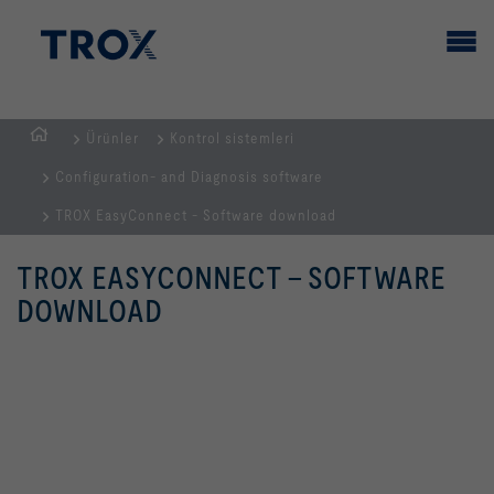
Ürünler
Kontrol sistemleri
GİRİŞ
Configuration- and Diagnosis software
SAYFASI
TROX EasyConnect - Software download
TROX EASYCONNECT - SOFTWARE
DOWNLOAD