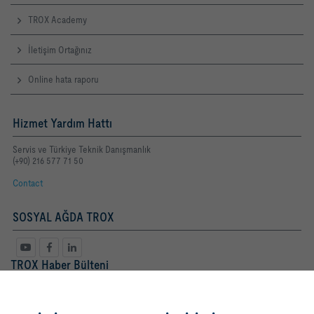
TROX Academy
İletişim Ortağınız
Online hata raporu
Hizmet Yardım Hattı
Servis ve Türkiye Teknik Danışmanlık
(+90) 216 577 71 50
Contact
SOSYAL AĞDA TROX
TROX Haber Bülteni
Bayan
Bay
Bilgilendirme metnini onaylayarak,