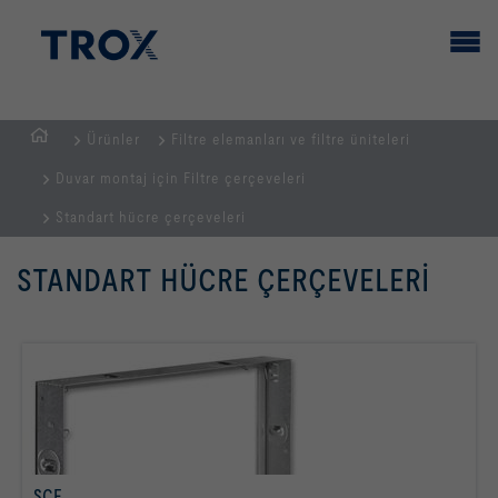
Ürünler
Filtre elemanları ve filtre üniteleri
GİRİŞ
Duvar montaj için Filtre çerçeveleri
SAYFASI
Standart hücre çerçeveleri
STANDART HÜCRE ÇERÇEVELERI
SCF