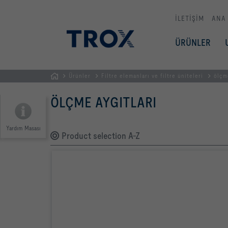
İLETİŞİM
ANA
ÜRÜNLER
Ürünler
Filtre elemanları ve filtre üniteleri
ölçme
GİRİŞ
ÖLÇME AYGITLARI
SAYFASI
Yardım Masası
Product selection A-Z