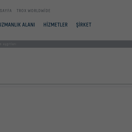
 SAYFA
TROX WORLDWIDE
UZMANLIK ALANI
HİZMETLER
ŞİRKET
 aygıtları