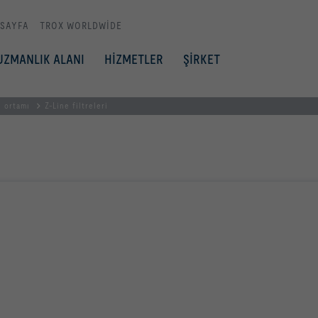
 SAYFA
TROX WORLDWIDE
UZMANLIK ALANI
HİZMETLER
ŞİRKET
e ortamı
Z-Line filtreleri