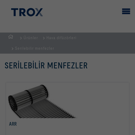
Ürünler
Hava difüzörleri
GİRİŞ
Serilebilir menfezler
SAYFASI
SERILEBILIR MENFEZLER
ARR
daha fazla bilgi