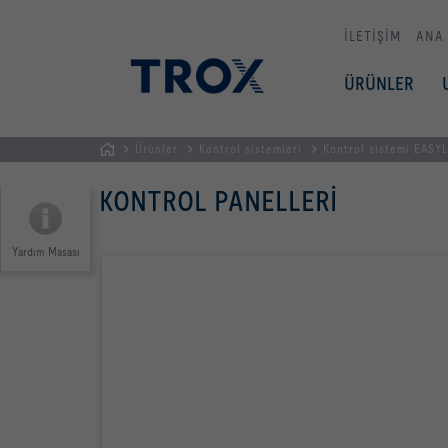
İLETİŞİM
ANA
ÜRÜNLER
Ürünler
Kontrol sistemleri
Kontrol sistemi EASY
GİRİŞ
KONTROL PANELLERI
SAYFASI
Yardım Masası