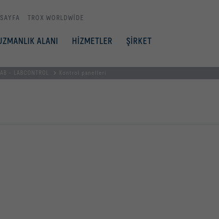
 SAYFA
TROX WORLDWIDE
UZMANLIK ALANI
HİZMETLER
ŞİRKET
LAB - LABCONTROL
Kontrol panelleri