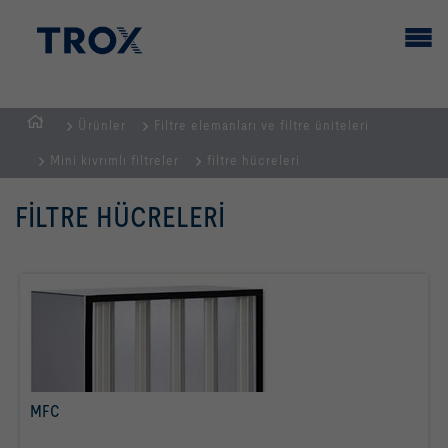
Ürünler
Filtre elemanları ve filtre üniteleri
GİRİŞ
Mini kıvrımlı filtreler
filtre hücreleri
SAYFASI
FILTRE HÜCRELERI
MFC
daha fazla bilgi