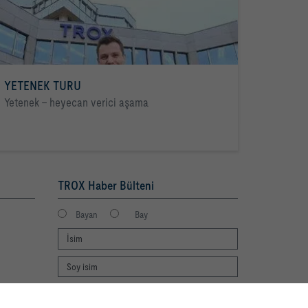
YETENEK TURU
Yetenek - heyecan verici aşama
TROX Haber Bülteni
Bayan
Bay