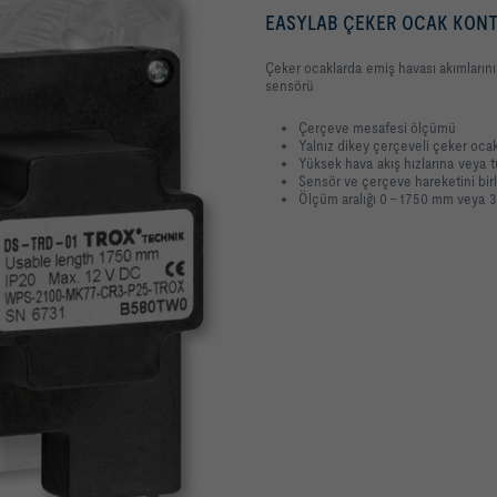
EASYLAB ÇEKER OCAK KONT
Çeker ocaklarda emiş havası akımlarını
sensörü
Çerçeve mesafesi ölçümü
Yalnız dikey çerçeveli çeker ocakl
Yüksek hava akış hızlarına veya t
Sensör ve çerçeve hareketini birle
Ölçüm aralığı 0 – 1750 mm veya 