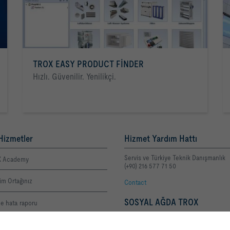
TROX EASY PRODUCT FINDER
Hızlı. Güvenilir. Yenilikçi.
Hizmetler
Hizmet Yardım Hattı
Servis ve Türkiye Teknik Danışmanlık
 Academy
(+90) 216 577 71 50
şim Ortağınız
Contact
SOSYAL AĞDA TROX
e hata raporu