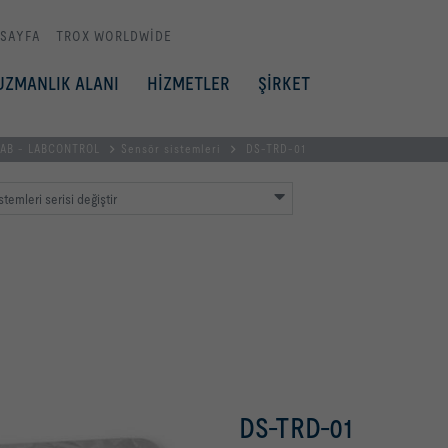
 SAYFA
TROX WORLDWIDE
UZMANLIK ALANI
HİZMETLER
ŞİRKET
LAB - LABCONTROL
Sensör sistemleri
DS-TRD-01
temleri serisi değiştir
DS-TRD-01