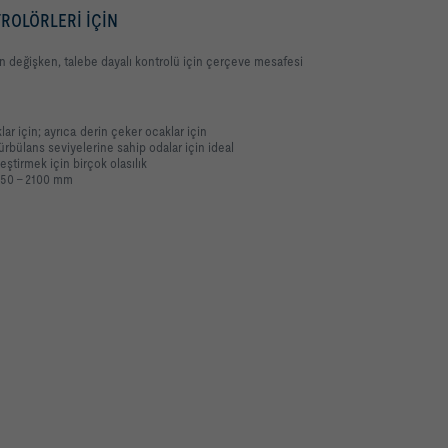
ROLÖRLERI IÇIN
n değişken, talebe dayalı kontrolü için çerçeve mesafesi
ar için; ayrıca derin çeker ocaklar için
ürbülans seviyelerine sahip odalar için ideal
ştirmek için birçok olasılık
350 – 2100 mm