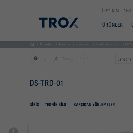
İLETİŞİM
ANA
ÜRÜNLER
Ürünler
Kontrol sistemleri
Kontrol sistemi EASY
GİRİŞ
genel görünüme geri dön
Sensör sis
SAYFASI
DS-TRD-01
GIRIŞ
TEKNIK BILGI
KARŞIDAN YÜKLEMELER