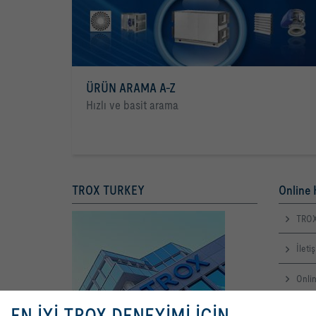
ÜRÜN ARAMA A-Z
Hızlı ve basit arama
TROX TURKEY
Online 
TROX
İleti
Onlin
EN İYİ TROX DENEYİMİ İÇİN