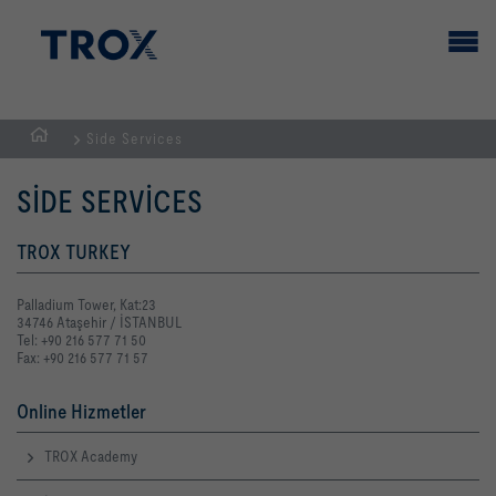
Side Services
GİRİŞ
SAYFASI
SIDE SERVICES
TROX TURKEY
Palladium Tower, Kat:23
34746 Ataşehir / İSTANBUL
Tel: +90 216 577 71 50
Fax: +90 216 577 71 57
Online Hizmetler
TROX Academy