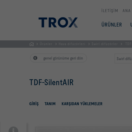
İLETİŞİM
ANA
ÜRÜNLER
Ürünler
Hava difüzörleri
Swirl difüzörler
TDF-
GİRİŞ
genel görünüme geri dön
Swirl difü
SAYFASI
TDF-SilentAIR
GIRIŞ
TANIM
KARŞIDAN YÜKLEMELER