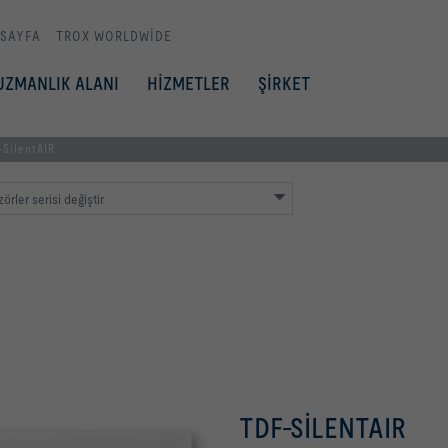
 SAYFA
TROX WORLDWIDE
UZMANLIK ALANI
HİZMETLER
ŞİRKET
SilentAIR
zörler serisi değiştir
TDF-SILENTAIR