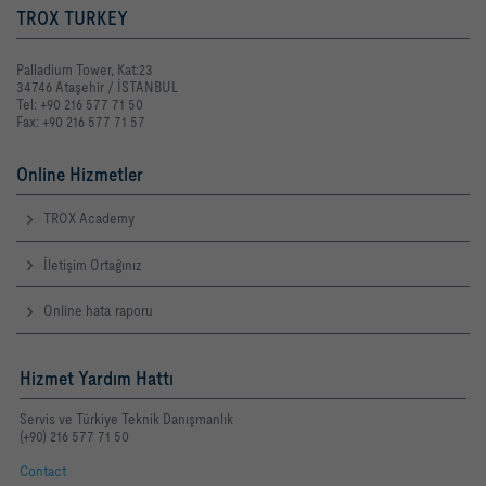
TROX TURKEY
Palladium Tower, Kat:23
34746 Ataşehir / İSTANBUL
Tel: +90 216 577 71 50
Fax: +90 216 577 71 57
Online Hizmetler
TROX Academy
İletişim Ortağınız
Online hata raporu
Hizmet Yardım Hattı
Servis ve Türkiye Teknik Danışmanlık
(+90) 216 577 71 50
Contact