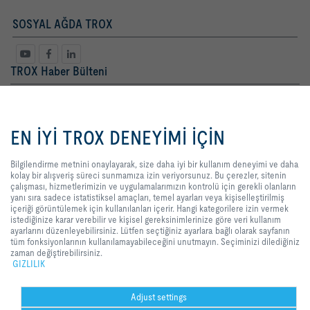
SOSYAL AĞDA TROX
TROX Haber Bülteni
Bayan
Bay
Bilgilendirme metnini onaylayarak,
size daha iyi bir kullanım deneyimi
EN İYİ TROX DENEYİMİ İÇİN
ve daha kolay bir alışveriş süreci
sunmamıza izin veriyorsunuz. Bu
çerezler, sitenin çalışması,
Bilgilendirme metnini onaylayarak, size daha iyi bir kullanım deneyimi ve daha
hizmetlerimizin ve
kolay bir alışveriş süreci sunmamıza izin veriyorsunuz. Bu çerezler, sitenin
uygulamalarımızın kontrolü için
çalışması, hizmetlerimizin ve uygulamalarımızın kontrolü için gerekli olanların
gerekli olanların yanı sıra sadece
yanı sıra sadece istatistiksel amaçları, temel ayarları veya kişiselleştirilmiş
istatistiksel amaçları, temel ayarları
içeriği görüntülemek için kullanılanları içerir. Hangi kategorilere izin vermek
Yasal Terimler
kayıt
veya kişiselleştirilmiş içeriği
istediğinize karar verebilir ve kişisel gereksinimlerinize göre veri kullanım
görüntülemek için kullanılanları
ayarlarını düzenleyebilirsiniz. Lütfen seçtiğiniz ayarlara bağlı olarak sayfanın
içerir. Hangi kategorilere izin
tüm fonksiyonlarının kullanılamayabileceğini unutmayın. Seçiminizi dilediğiniz
vermek istediğinize karar verebilir
zaman değiştirebilirsiniz.
GİRİŞ
İLETİŞİM
BASKI
Teslimat ve ödeme şartları
GIZLILIK
ve kişisel gereksinimlerinize göre
GIZLILIK
veri kullanım ayarlarını
YASAL UYARI
2026 © TROX TURKEY
düzenleyebilirsiniz. Lütfen
seçtiğiniz ayarlara bağlı olarak
Adjust settings
sayfanın tüm fonksiyonlarının