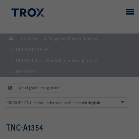
...
Ürünler
Yangın ve Duman Önleme
GİRİŞ
TROXNETCOM AS-i
SAYFASI
TROXNET AS-i - Kontrolörler ve repetörler
TNC-A1354
genel görünüme geri dön
TROXNET AS-i - Kontrolörler ve repetörler serisi değiştir
TNC-A1354