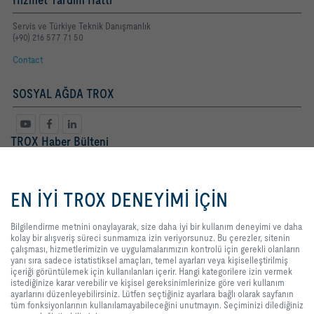
Servis ve Türkiye Teknik Danışmanlık
(+90) 216 577 71 50
Contact
SOSYAL AĞDA TROX
TROX Haber Bülteni
Bayan
Bay
Bilgilendirme metnini onaylayarak,
size daha iyi bir kullanım deneyimi
EN İYİ TROX DENEYİMİ İÇİN
ve daha kolay bir alışveriş süreci
sunmamıza izin veriyorsunuz. Bu
çerezler, sitenin çalışması,
Bilgilendirme metnini onaylayarak, size daha iyi bir kullanım deneyimi ve daha
hizmetlerimizin ve
kolay bir alışveriş süreci sunmamıza izin veriyorsunuz. Bu çerezler, sitenin
uygulamalarımızın kontrolü için
çalışması, hizmetlerimizin ve uygulamalarımızın kontrolü için gerekli olanların
gerekli olanların yanı sıra sadece
yanı sıra sadece istatistiksel amaçları, temel ayarları veya kişiselleştirilmiş
istatistiksel amaçları, temel ayarları
içeriği görüntülemek için kullanılanları içerir. Hangi kategorilere izin vermek
veya kişiselleştirilmiş içeriği
istediğinize karar verebilir ve kişisel gereksinimlerinize göre veri kullanım
Yasal Terimler
kayıt
görüntülemek için kullanılanları
ayarlarını düzenleyebilirsiniz. Lütfen seçtiğiniz ayarlara bağlı olarak sayfanın
içerir. Hangi kategorilere izin
tüm fonksiyonlarının kullanılamayabileceğini unutmayın. Seçiminizi dilediğiniz