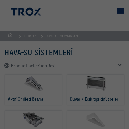
Ürünler
Hava-su sistemleri
GİRİŞ
SAYFASI
HAVA-SU SISTEMLERI
Product selection A-Z
Aktif Chilled Beams
Duvar / Eşik tipi difüzörler