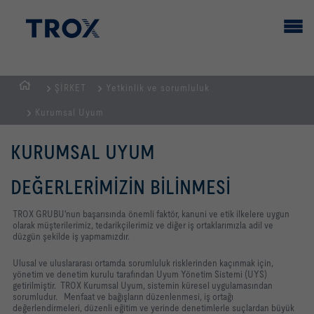
ŞİRKET
Yetkinlik ve sorumluluk
GİRİŞ
Kurumsal Uyum
SAYFASI
KURUMSAL UYUM
DEĞERLERIMIZIN BILINMESI
TROX GRUBU'nun başarısında önemli faktör, kanuni ve etik ilkelere uygun
olarak müşterilerimiz, tedarikçilerimiz ve diğer iş ortaklarımızla adil ve
düzgün şekilde iş yapmamızdır.
Ulusal ve uluslararası ortamda sorumluluk risklerinden kaçınmak için,
yönetim ve denetim kurulu tarafından Uyum Yönetim Sistemi (UYS)
getirilmiştir. TROX Kurumsal Uyum, sistemin küresel uygulamasından
sorumludur. Menfaat ve bağışların düzenlenmesi, iş ortağı
değerlendirmeleri, düzenli eğitim ve yerinde denetimlerle suçlardan büyük