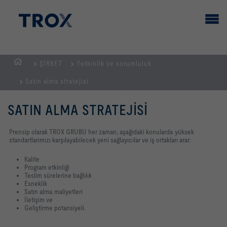
ŞİRKET
Yetkinlik ve sorumluluk
GİRİŞ
Satın alma stratejisi
SAYFASI
SATIN ALMA STRATEJISI
Prensip olarak TROX GRUBU her zaman, aşağıdaki konularda yüksek
standartlarımızı karşılayabilecek yeni sağlayıcılar ve iş ortakları arar:
Kalite
Program etkinliği
Teslim sürelerine bağlılık
Esneklik
Satın alma maliyetleri
İletişim ve
Geliştirme potansiyeli.