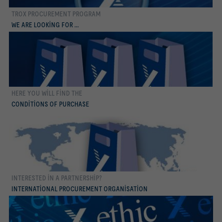
TROX PROCUREMENT PROGRAM
daha fazla
WE ARE LOOKING FOR ...
HERE YOU WILL FIND THE
daha fazla
CONDITIONS OF PURCHASE
INTERESTED IN A PARTNERSHIP?
daha fazla
INTERNATIONAL PROCUREMENT ORGANISATION