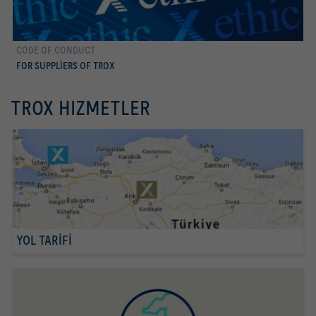
CODE OF CONDUCT
daha fazla
FOR SUPPLIERS OF TROX
TROX HIZMETLER
YOL TARİFİ