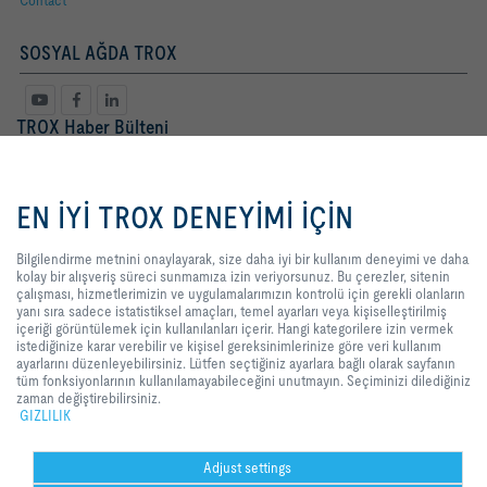
SOSYAL AĞDA TROX
TROX Haber Bülteni
Bayan
Bay
Bilgilendirme metnini onaylayarak,
size daha iyi bir kullanım deneyimi
EN İYİ TROX DENEYİMİ İÇİN
ve daha kolay bir alışveriş süreci
sunmamıza izin veriyorsunuz. Bu
çerezler, sitenin çalışması,
Bilgilendirme metnini onaylayarak, size daha iyi bir kullanım deneyimi ve daha
hizmetlerimizin ve
kolay bir alışveriş süreci sunmamıza izin veriyorsunuz. Bu çerezler, sitenin
uygulamalarımızın kontrolü için
çalışması, hizmetlerimizin ve uygulamalarımızın kontrolü için gerekli olanların
gerekli olanların yanı sıra sadece
yanı sıra sadece istatistiksel amaçları, temel ayarları veya kişiselleştirilmiş
istatistiksel amaçları, temel ayarları
içeriği görüntülemek için kullanılanları içerir. Hangi kategorilere izin vermek
veya kişiselleştirilmiş içeriği
istediğinize karar verebilir ve kişisel gereksinimlerinize göre veri kullanım
Yasal Terimler
kayıt
görüntülemek için kullanılanları
ayarlarını düzenleyebilirsiniz. Lütfen seçtiğiniz ayarlara bağlı olarak sayfanın
içerir. Hangi kategorilere izin
tüm fonksiyonlarının kullanılamayabileceğini unutmayın. Seçiminizi dilediğiniz
vermek istediğinize karar verebilir
zaman değiştirebilirsiniz.
ve kişisel gereksinimlerinize göre
GIZLILIK
GİRİŞ
İLETİŞİM
BASKI
Teslimat ve ödeme şartları
GIZLILIK
veri kullanım ayarlarını
düzenleyebilirsiniz. Lütfen
YASAL UYARI
2026 © TROX TURKEY
seçtiğiniz ayarlara bağlı olarak
Adjust settings
sayfanın tüm fonksiyonlarının