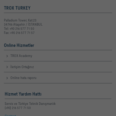
TROX TURKEY
Palladium Tower, Kat:23
34746 Ataşehir / İSTANBUL
Tel: +90 216 577 71 50
Fax: +90 216 577 71 57
Online Hizmetler
TROX Academy
İletişim Ortağınız
Online hata raporu
Hizmet Yardım Hattı
Servis ve Türkiye Teknik Danışmanlık
(+90) 216 577 71 50
Contact