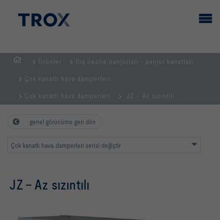
Ürünler
Dış cephe panjurları - panjur kanatları
GİRİŞ
Çok kanatlı hava damperleri
SAYFASI
Çok kanatlı hava damperleri
JZ – Az sızıntılı
genel görünüme geri dön
Çok kanatlı hava damperleri serisi değiştir
JZ – Az sızıntılı