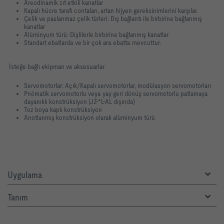
Areodinamik zıt etkili kanatlar
Kapalı hücre tarafı contaları, artan hijyen gereksinimlerini karşılar.
Çelik ve paslanmaz çelik türleri: Dış bağlantı ile birbirine bağlanmış
kanatlar
Alüminyum türü: Dişlilerle birbirine bağlanmış kanatlar
Standart ebatlarda ve bir çok ara ebatta mevcuttur.
İsteğe bağlı ekipman ve aksesuarlar
Servomotorlar: Açık/Kapalı servomotorlar, modülasyon servomotorları
Pnömatik servomotorlu veya yay geri dönüş servomotorlu patlamaya
dayanıklı konstrüksiyon (JZ-*L-AL dışında)
Toz boya kaplı konstrüksiyon
Anotlanmış konstrüksiyon olarak alüminyum türü
Uygulama
Tanım