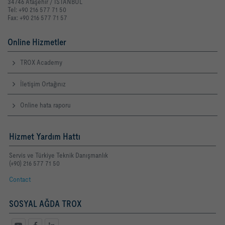
34746 Ataşehir / İSTANBUL
Tel: +90 216 577 71 50
Fax: +90 216 577 71 57
Online Hizmetler
TROX Academy
İletişim Ortağınız
Online hata raporu
Hizmet Yardım Hattı
Servis ve Türkiye Teknik Danışmanlık
(+90) 216 577 71 50
Contact
SOSYAL AĞDA TROX