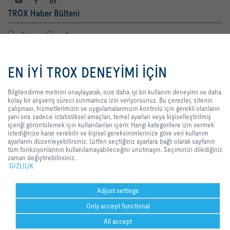
TROX Haber Bülteni
Bayan
Bay
Bilgilendirme metnini onaylayarak,
size daha iyi bir kullanım deneyimi
EN İYİ TROX DENEYİMİ İÇİN
ve daha kolay bir alışveriş süreci
sunmamıza izin veriyorsunuz. Bu
çerezler, sitenin çalışması,
Bilgilendirme metnini onaylayarak, size daha iyi bir kullanım deneyimi ve daha
hizmetlerimizin ve
kolay bir alışveriş süreci sunmamıza izin veriyorsunuz. Bu çerezler, sitenin
uygulamalarımızın kontrolü için
çalışması, hizmetlerimizin ve uygulamalarımızın kontrolü için gerekli olanların
gerekli olanların yanı sıra sadece
yanı sıra sadece istatistiksel amaçları, temel ayarları veya kişiselleştirilmiş
Yasal Terimler
kayıt
istatistiksel amaçları, temel ayarları
içeriği görüntülemek için kullanılanları içerir. Hangi kategorilere izin vermek
veya kişiselleştirilmiş içeriği
istediğinize karar verebilir ve kişisel gereksinimlerinize göre veri kullanım
görüntülemek için kullanılanları
ayarlarını düzenleyebilirsiniz. Lütfen seçtiğiniz ayarlara bağlı olarak sayfanın
içerir. Hangi kategorilere izin
tüm fonksiyonlarının kullanılamayabileceğini unutmayın. Seçiminizi dilediğiniz
GİRİŞ
İLETİŞİM
BASKI
Teslimat ve ödeme şartları
GIZLILIK
vermek istediğinize karar verebilir
zaman değiştirebilirsiniz.
ve kişisel gereksinimlerinize göre
GIZLILIK
YASAL UYARI
2026 © TROX TURKEY
veri kullanım ayarlarını
düzenleyebilirsiniz. Lütfen
seçtiğiniz ayarlara bağlı olarak
Adjust settings
sayfanın tüm fonksiyonlarının
Only accept functional
kullanılamayabileceğini unutmayın.
Seçiminizi dilediğiniz zaman
All accept
değiştirebilirsiniz.
Could not connect to the reCAPTCHA service. Please check your internet