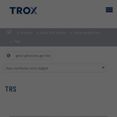
Ürünler
Hava difüzörleri
Hava menfezleri
GİRİŞ
TRS
SAYFASI
genel görünüme geri dön
Hava menfezleri serisi değiştir
TRS