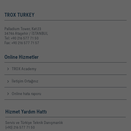
TROX TURKEY
Palladium Tower, Kat:23
34746 Ataşehir / İSTANBUL
Tel: +90 216 577 71 50
Fax: +90 216 577 71 57
Online Hizmetler
TROX Academy
İletişim Ortağınız
Online hata raporu
Hizmet Yardım Hattı
Servis ve Türkiye Teknik Danışmanlık
(+90) 216 577 71 50