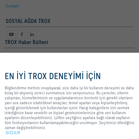
Contact
SOSYAL AĞDA TROX
TROX Haber Bülteni
Bayan
Bay
Bilgilendirme metnini onaylayarak,
size daha iyi bir kullanım deneyimi
EN İYİ TROX DENEYİMİ İÇİN
ve daha kolay bir alışveriş süreci
sunmamıza izin veriyorsunuz. Bu
çerezler, sitenin çalışması,
Bilgilendirme metnini onaylayarak, size daha iyi bir kullanım deneyimi ve daha
hizmetlerimizin ve
kolay bir alışveriş süreci sunmamıza izin veriyorsunuz. Bu çerezler, sitenin
uygulamalarımızın kontrolü için
çalışması, hizmetlerimizin ve uygulamalarımızın kontrolü için gerekli olanların
gerekli olanların yanı sıra sadece
yanı sıra sadece istatistiksel amaçları, temel ayarları veya kişiselleştirilmiş
istatistiksel amaçları, temel ayarları
içeriği görüntülemek için kullanılanları içerir. Hangi kategorilere izin vermek
Yasal Terimler
kayıt
veya kişiselleştirilmiş içeriği
istediğinize karar verebilir ve kişisel gereksinimlerinize göre veri kullanım
görüntülemek için kullanılanları
ayarlarını düzenleyebilirsiniz. Lütfen seçtiğiniz ayarlara bağlı olarak sayfanın
içerir. Hangi kategorilere izin
tüm fonksiyonlarının kullanılamayabileceğini unutmayın. Seçiminizi dilediğiniz
vermek istediğinize karar verebilir
zaman değiştirebilirsiniz.
GİRİŞ
İLETİŞİM
BASKI
Teslimat ve ödeme şartları
GIZLILIK
ve kişisel gereksinimlerinize göre
GIZLILIK
YASAL UYARI
veri kullanım ayarlarını
2026 © TROX TURKEY