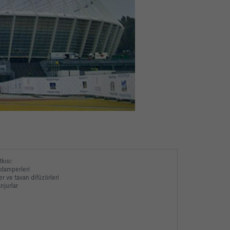
kısı:
damperleri
r ve tavan difüzörleri
njurlar