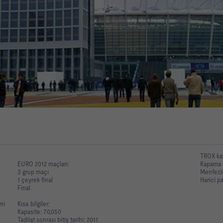
TROX kat
EURO 2012 maçları:
Kapama 
3 grup maçı
Menfezle
1 çeyrek final
Harici pa
Final
mi
Kısa bilgiler:
Kapasite: 70,050
Tadilat sonrası bitiş tarihi: 2011