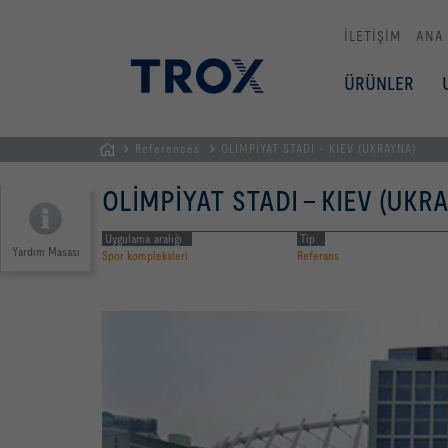
İLETİŞİM
ANA
ÜRÜNLER
References
OLİMPİYAT STADI - KIEV (UKRAYNA)
GİRİŞ
OLİMPİYAT STADI - KIEV (UKR
SAYFASI
Uygulama aralığı
Tip
Yardım Masası
Spor kompleksleri
Referans