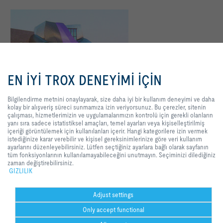
Bilgilendirme metnini onaylayarak,
size daha iyi bir kullanım deneyimi
EN İYİ TROX DENEYİMİ İÇİN
ve daha kolay bir alışveriş süreci
sunmamıza izin veriyorsunuz. Bu
çerezler, sitenin çalışması,
Bilgilendirme metnini onaylayarak, size daha iyi bir kullanım deneyimi ve daha
hizmetlerimizin ve
kolay bir alışveriş süreci sunmamıza izin veriyorsunuz. Bu çerezler, sitenin
uygulamalarımızın kontrolü için
çalışması, hizmetlerimizin ve uygulamalarımızın kontrolü için gerekli olanların
Marqués de Riscal - Spain
gerekli olanların yanı sıra sadece
yanı sıra sadece istatistiksel amaçları, temel ayarları veya kişiselleştirilmiş
istatistiksel amaçları, temel ayarları
içeriği görüntülemek için kullanılanları içerir. Hangi kategorilere izin vermek
Kuzey batı İspanya'daki Rioja şarap üretim bölgesinin ortasında, ünlü mimar
veya kişiselleştirilmiş içeriği
istediğinize karar verebilir ve kişisel gereksinimlerinize göre veri kullanım
Frank O Gehry, entelektüel konuklar için dünyadaki en soyut oteli yarattı.
görüntülemek için kullanılanları
ayarlarını düzenleyebilirsiniz. Lütfen seçtiğiniz ayarlara bağlı olarak sayfanın
içerir. Hangi kategorilere izin
tüm fonksiyonlarının kullanılamayabileceğini unutmayın. Seçiminizi dilediğiniz
vermek istediğinize karar verebilir
zaman değiştirebilirsiniz.
ve kişisel gereksinimlerinize göre
GIZLILIK
Detay görünümü
veri kullanım ayarlarını
düzenleyebilirsiniz. Lütfen
seçtiğiniz ayarlara bağlı olarak
Adjust settings
sayfanın tüm fonksiyonlarının
Uygulama aralığı
Tip
Only accept functional
kullanılamayabileceğini unutmayın.
Spor kompleksleri
Referans
Seçiminizi dilediğiniz zaman
Continent | Country