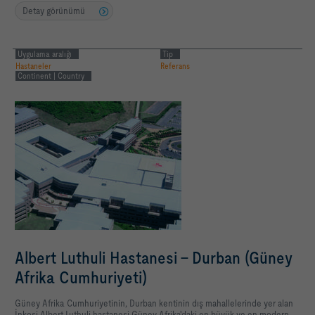
Detay görünümü
Uygulama aralığı
Tip
Hastaneler
Referans
Continent | Country
Albert Luthuli Hastanesi - Durban (Güney
Afrika Cumhuriyeti)
Güney Afrika Cumhuriyetinin, Durban kentinin dış mahallelerinde yer alan
İnkosi Albert Luthuli hastanesi Güney Afrika'daki en büyük ve en modern