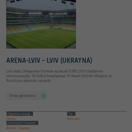
ARENA-LVIV - LVIV (UKRAYNA)
Lviv stadı, Ukrayna'da hizmete açılacak EURO 2012 stadlarının
sonuncusuydu. İlk futbol karşılaşması 15 Kasım 2011'de Ukrayna ve
Avusturya arasında oynandı.
Detay görünümü
Uygulama aralığı
Tip
Oteller
Referans
Continent | Country
Avrupa | İspanya