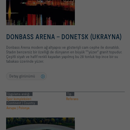
DONBASS ARENA - DONETSK (UKRAYNA)
Donbass Arena modern ağ altyapısı ve gösterişli cam cephe ile donatıldı.
Stadın benzersiz bir özelliği de dünyanın en büyük ""yüzer" granit topudur.
Çeşitli siyah ve hafif renkli kayadan yapılmış bu 28 tonluk top ince bir su
tabakası üzerinde yüzer.
Detay görünümü
Uygulama aralığı
Tip
Spor kompleksleri
Referans
Continent | Country
Avrupa | Polonya