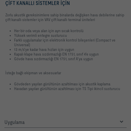
ÇIFT KANALLI SISTEMLER IÇIN
Zorlu akustik gereksinimlere sahip binalarda değişken hava debilerine sahip
çift kanallı sistemler için VAV çift kanallı terminal üniteleri
Her bir oda veya alan için ayrı sıcak kontrolü
Yüksek verimli entegre susturucu
Farklı uygulamalar için elektronik kontrol bileşenleri (Compact ve
Universal)
13 m/s'ye kadar hava hızları için uygun
Kapalı klape hava sızdırmazlığı EN 1751, sınıf 4'e uygun
Gövde hava sızdırmazlığı EN 1751, sınıf A'ya uygun
İsteğe bağlı ekipman ve aksesuarlar
Gövdeden yayılan gürültünün azaltılması için akustik kaplama
Havadan yayılan gürültünün azaltılması için TS Tipi ikincil susturucu
Uygulama