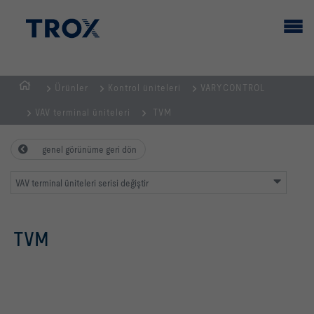
Ürünler
Kontrol üniteleri
VARYCONTROL
GİRİŞ
VAV terminal üniteleri
TVM
SAYFASI
genel görünüme geri dön
VAV terminal üniteleri serisi değiştir
TVM