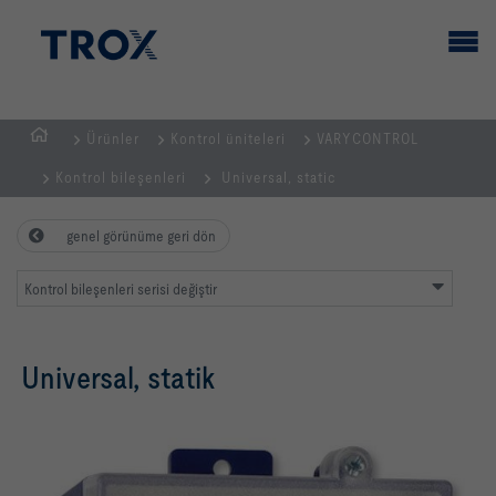
Ürünler
Kontrol üniteleri
VARYCONTROL
GİRİŞ
Kontrol bileşenleri
Universal, static
SAYFASI
genel görünüme geri dön
Kontrol bileşenleri serisi değiştir
Universal, statik