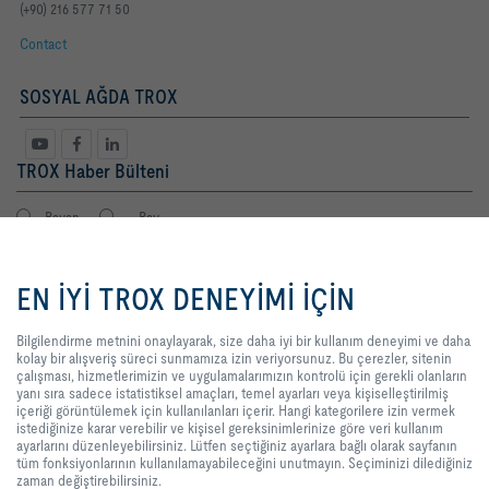
(+90) 216 577 71 50
Contact
SOSYAL AĞDA TROX
TROX Haber Bülteni
Bayan
Bay
Bilgilendirme metnini onaylayarak,
size daha iyi bir kullanım deneyimi
EN İYİ TROX DENEYİMİ İÇİN
ve daha kolay bir alışveriş süreci
sunmamıza izin veriyorsunuz. Bu
çerezler, sitenin çalışması,
Bilgilendirme metnini onaylayarak, size daha iyi bir kullanım deneyimi ve daha
hizmetlerimizin ve
kolay bir alışveriş süreci sunmamıza izin veriyorsunuz. Bu çerezler, sitenin
uygulamalarımızın kontrolü için
çalışması, hizmetlerimizin ve uygulamalarımızın kontrolü için gerekli olanların
gerekli olanların yanı sıra sadece
yanı sıra sadece istatistiksel amaçları, temel ayarları veya kişiselleştirilmiş
Yasal Terimler
kayıt
istatistiksel amaçları, temel ayarları
içeriği görüntülemek için kullanılanları içerir. Hangi kategorilere izin vermek
veya kişiselleştirilmiş içeriği
istediğinize karar verebilir ve kişisel gereksinimlerinize göre veri kullanım
görüntülemek için kullanılanları
ayarlarını düzenleyebilirsiniz. Lütfen seçtiğiniz ayarlara bağlı olarak sayfanın
içerir. Hangi kategorilere izin
tüm fonksiyonlarının kullanılamayabileceğini unutmayın. Seçiminizi dilediğiniz
GİRİŞ
İLETİŞİM
BASKI
Teslimat ve ödeme şartları
GIZLILIK
vermek istediğinize karar verebilir
zaman değiştirebilirsiniz.