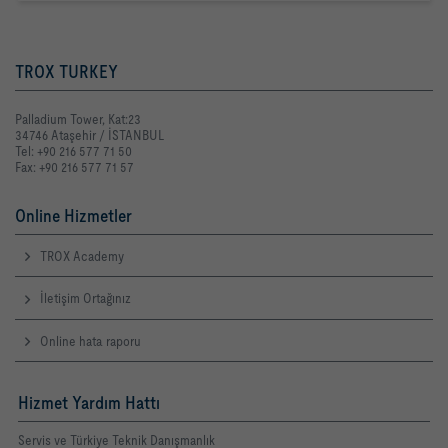
TROX TURKEY
Palladium Tower, Kat:23
34746 Ataşehir / İSTANBUL
Tel: +90 216 577 71 50
Fax: +90 216 577 71 57
Online Hizmetler
TROX Academy
İletişim Ortağınız
Online hata raporu
Hizmet Yardım Hattı
Servis ve Türkiye Teknik Danışmanlık