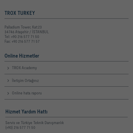
TROX TURKEY
Palladium Tower, Kat:23
34746 Ataşehir / İSTANBUL
Tel: +90 216 577 71 50
Fax: +90 216 577 71 57
Online Hizmetler
TROX Academy
İletişim Ortağınız
Online hata raporu
Hizmet Yardım Hattı
Servis ve Türkiye Teknik Danışmanlık
(+90) 216 577 71 50