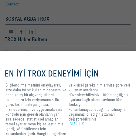
Contact
SOSYAL AĞDA TROX
TROX Haber Bülteni
Bayan
Bay
Bilgilendirme
içeriği
metnini
görüntülemek için
EN İYİ TROX DENEYİMİ İÇİN
onaylayarak, size
kullanılanları içerir.
daha
iyi bir
Hangi kategorilere
kullanım
izin vermek
Bilgilendirme metnini onaylayarak,
ve kişisel gereksinimlerinize göre veri
deneyimi
ve
istediğinize karar
size daha iyi bir kullanım
deneyimi ve
kullanım ayarlarını
daha kolay bir
verebilir ve kişisel
daha kolay
bir alışveriş süreci
düzenleyebilirsiniz. Lütfen seçtiğiniz
alışveriş
süreci
gereksinimlerinize
sunmamıza
izin veriyorsunuz. Bu
ayarlara bağlı olarak sayfanın tüm
Yasal Terimler
kayıt
sunmamıza izin
göre veri kullanım
çerezler, sitenin çalışması,
fonksiyonlarının
veriyorsunuz. Bu
ayarlarını
hizmetlerimizin ve uygulamalarımızın
kullanılamayabileceğini unutmayın.
çerezler,
sitenin
düzenleyebilirsiniz.
kontrolü için gerekli
olanların yanı
Seçiminizi dilediğiniz zaman
çalışması,
Lütfen seçtiğiniz
sıra sadece
istatistiksel amaçları,
değiştirebilirsiniz.
GİRİŞ
İLETİŞİM
BASKI
Teslimat ve ödeme şartları
GIZLILIK
hizmetlerimizin
ayarlara bağlı
temel ayarları veya kişiselleştirilmiş
GIZLILIK
ve
olarak sayfanın
içeriği görüntülemek için
YASAL UYARI
2026 © TROX TURKEY
uygulamalarımızın
tüm
kullanılanları içerir. Hangi
kategorilere