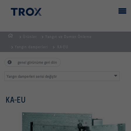
Ürünler
Yangın ve Duman Önleme
GİRİŞ
Yangın damperleri
KA-EU
SAYFASI
genel görünüme geri dön
Yangın damperleri serisi değiştir
KA-EU