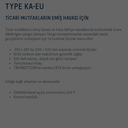
TYPE KA-EU
TICARI MUTFAKLARIN EMIŞ HAVASI IÇIN
Ticari mutfakların emiş havası ve hava tahliye kanallarında kullanılmak üzere
dikdörtgen yangın damperi Yangın kompartımanları arasındaki kanal
geçişlerinin izolasyonu için 16 nominal ölçüde mevcuttur.
250 × 225 ila 1200 × 500 mm arasında nominal ölçüler
%100 serbest alan maksimum güvenlik sağlar.
Sıfır fark basınç, düşük ses gücü seviyesi
Temizlemesi kolay
TROXNETCOM ile merkezi BYS’lerine entegrasyon
İsteğe bağlı ekipman ve aksesuarlar
Elektrikli kanat açılış servomotoru 230 V
Kontrol modülü