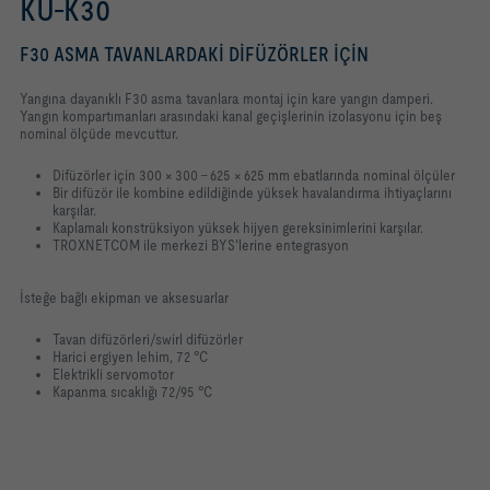
KU-K30
F30 ASMA TAVANLARDAKI DIFÜZÖRLER IÇIN
Yangına dayanıklı F30 asma tavanlara montaj için kare yangın damperi.
Yangın kompartımanları arasındaki kanal geçişlerinin izolasyonu için beş
nominal ölçüde mevcuttur.
Difüzörler için 300 × 300 – 625 × 625 mm ebatlarında nominal ölçüler
Bir difüzör ile kombine edildiğinde yüksek havalandırma ihtiyaçlarını
karşılar.
Kaplamalı konstrüksiyon yüksek hijyen gereksinimlerini karşılar.
TROXNETCOM ile merkezi BYS’lerine entegrasyon
İsteğe bağlı ekipman ve aksesuarlar
Tavan difüzörleri/swirl difüzörler
Harici ergiyen lehim, 72 °C
Elektrikli servomotor
Kapanma sıcaklığı 72/95 °C