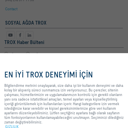
Contact
SOSYAL AĞDA TROX
TROX Haber Bülteni
Bayan
Bay
Bilgilendirme metnini onaylayarak,
size daha iyi bir kullanım deneyimi
EN İYİ TROX DENEYİMİ İÇİN
ve daha kolay bir alışveriş süreci
sunmamıza izin veriyorsunuz. Bu
çerezler, sitenin çalışması,
Bilgilendirme metnini onaylayarak, size daha iyi bir kullanım deneyimi ve daha
hizmetlerimizin ve
kolay bir alışveriş süreci sunmamıza izin veriyorsunuz. Bu çerezler, sitenin
uygulamalarımızın kontrolü için
çalışması, hizmetlerimizin ve uygulamalarımızın kontrolü için gerekli olanların
gerekli olanların yanı sıra sadece
yanı sıra sadece istatistiksel amaçları, temel ayarları veya kişiselleştirilmiş
Yasal Terimler
kayıt
istatistiksel amaçları, temel ayarları
içeriği görüntülemek için kullanılanları içerir. Hangi kategorilere izin vermek
veya kişiselleştirilmiş içeriği
istediğinize karar verebilir ve kişisel gereksinimlerinize göre veri kullanım
görüntülemek için kullanılanları
ayarlarını düzenleyebilirsiniz. Lütfen seçtiğiniz ayarlara bağlı olarak sayfanın
içerir. Hangi kategorilere izin
tüm fonksiyonlarının kullanılamayabileceğini unutmayın. Seçiminizi dilediğiniz
GİRİŞ
İLETİŞİM
BASKI
Teslimat ve ödeme şartları
GIZLILIK
vermek istediğinize karar verebilir
zaman değiştirebilirsiniz.
ve kişisel gereksinimlerinize göre
GIZLILIK