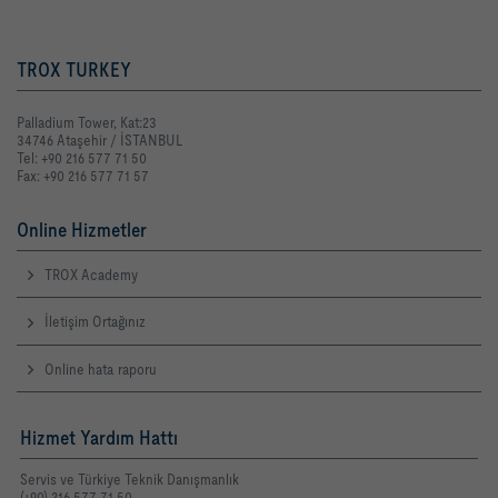
TROX TURKEY
Palladium Tower, Kat:23
34746 Ataşehir / İSTANBUL
Tel: +90 216 577 71 50
Fax: +90 216 577 71 57
Online Hizmetler
TROX Academy
İletişim Ortağınız
Online hata raporu
Hizmet Yardım Hattı
Servis ve Türkiye Teknik Danışmanlık
(+90) 216 577 71 50