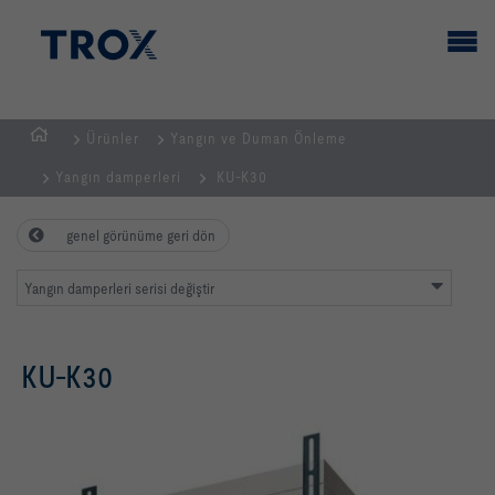
Ürünler
Yangın ve Duman Önleme
GİRİŞ
Yangın damperleri
KU-K30
SAYFASI
genel görünüme geri dön
Yangın damperleri serisi değiştir
KU-K30